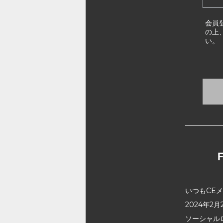
会員
の上
い。
いつもCE
2024年
ソーシャル