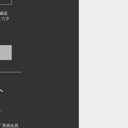
確認
くださ
へ
す。
「新規会員