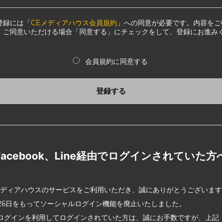
登録には「
CEメディアハウス会員規約
」への同意が必要です。内容をご
、ご同意いただける場合「同意する」にチェックをして、登録にお進み
会員規約に同意する
登録する
Facebook、Line経由でログインされていた方
メディアハウスのサービスをご利用いただき、誠にありがとうございま
2月26日をもってソーシャルログイン機能を廃止いたしました。
ログインを利用してログインされていた方は、誠にお手数ですが、上記