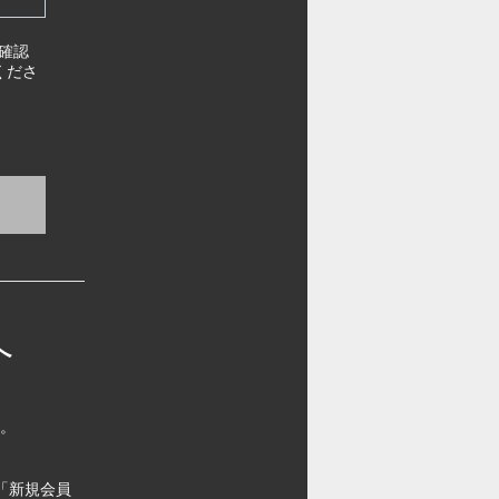
確認
くださ
へ
す。
「新規会員