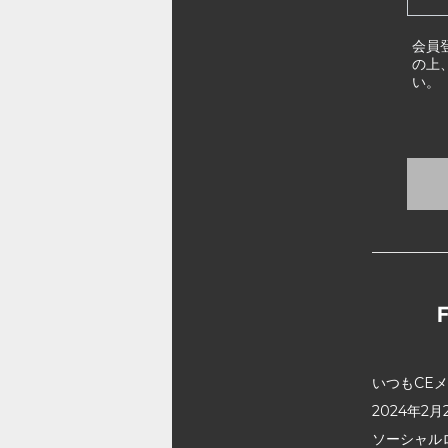
会員
の上
い。
いつもCE
2024年
ソーシャル