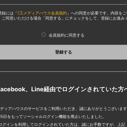
登録には「
CEメディアハウス会員規約
」への同意が必要です。内容をご
、ご同意いただける場合「同意する」にチェックをして、登録にお進み
会員規約に同意する
登録する
Facebook、Line経由でログインされていた方
メディアハウスのサービスをご利用いただき、誠にありがとうございま
2月26日をもってソーシャルログイン機能を廃止いたしました。
ログインを利用してログインされていた方は、誠にお手数ですが、上記