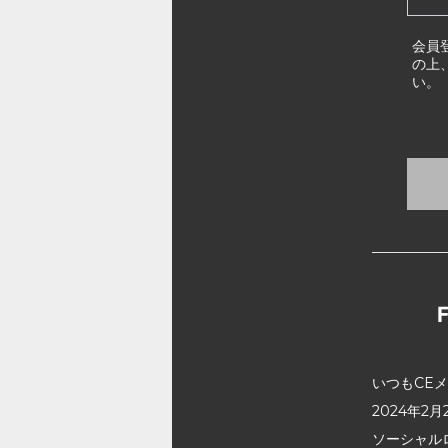
会員
の上
い。
いつもCE
2024年
ソーシャル