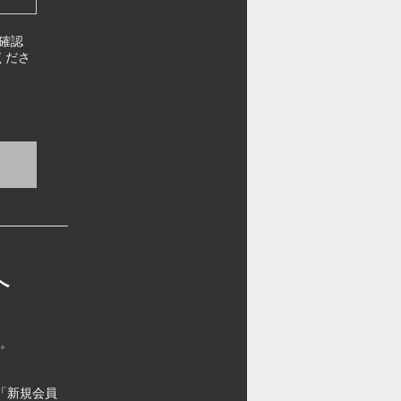
確認
くださ
へ
す。
「新規会員