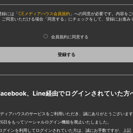
登録には「
CEメディアハウス会員規約
」への同意が必要です。内容をご
、ご同意いただける場合「同意する」にチェックをして、登録にお進み
会員規約に同意する
登録する
Facebook、Line経由でログインされていた方
メディアハウスのサービスをご利用いただき、誠にありがとうございま
2月26日をもってソーシャルログイン機能を廃止いたしました。
ログインを利用してログインされていた方は、誠にお手数ですが、上記