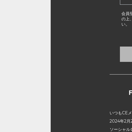
会員
の上
い。
いつもCE
2024年
ソーシャル