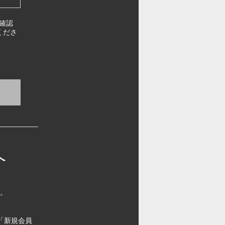
確認
くださ
へ
す。
「新規会員