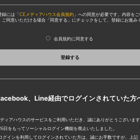
登録には「
CEメディアハウス会員規約
」への同意が必要です。内容をご
、ご同意いただける場合「同意する」にチェックをして、登録にお進み
会員規約に同意する
登録する
Facebook、Line経由でログインされていた方
メディアハウスのサービスをご利用いただき、誠にありがとうございま
2月26日をもってソーシャルログイン機能を廃止いたしました。
ログインを利用してログインされていた方は、誠にお手数ですが、上記