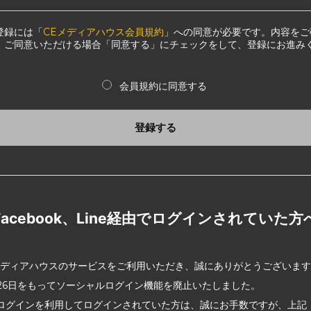
登録には「
CEメディアハウス会員規約
」への同意が必要です。内容をご
、ご同意いただける場合「同意する」にチェックをして、登録にお進み
会員規約に同意する
登録する
Facebook、Line経由でログインされていた方
メディアハウスのサービスをご利用いただき、誠にありがとうございま
2月26日をもってソーシャルログイン機能を廃止いたしました。
ログインを利用してログインされていた方は、誠にお手数ですが、上記