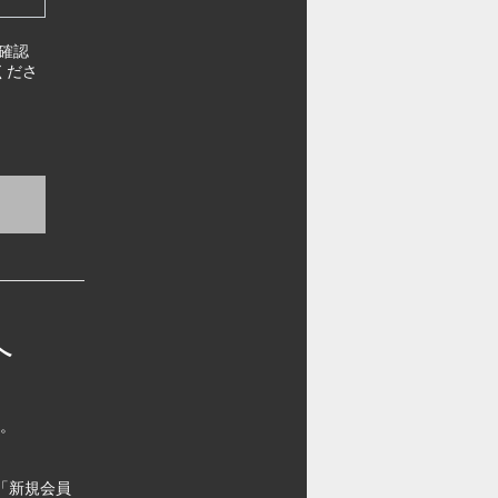
確認
くださ
へ
す。
「新規会員