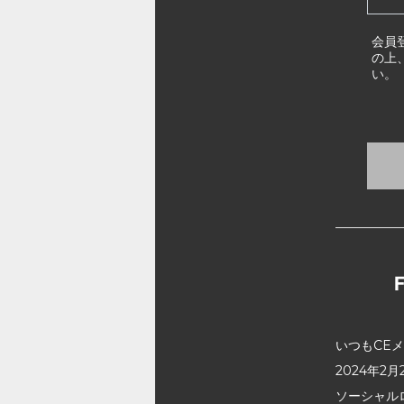
会員
の上
い。
いつもCE
2024年
ソーシャル