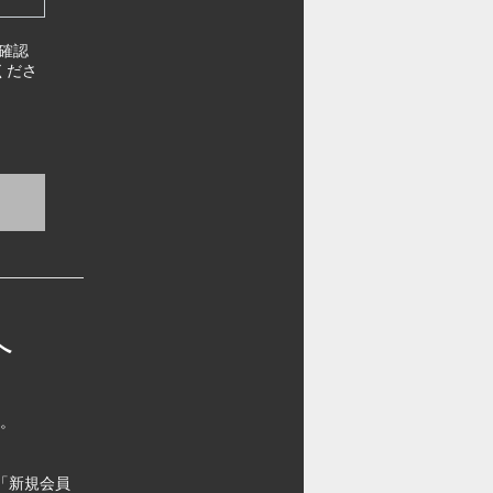
確認
くださ
へ
す。
「新規会員