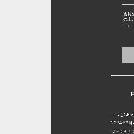
会員
の上
い。
いつもCE
2024年
ソーシャル