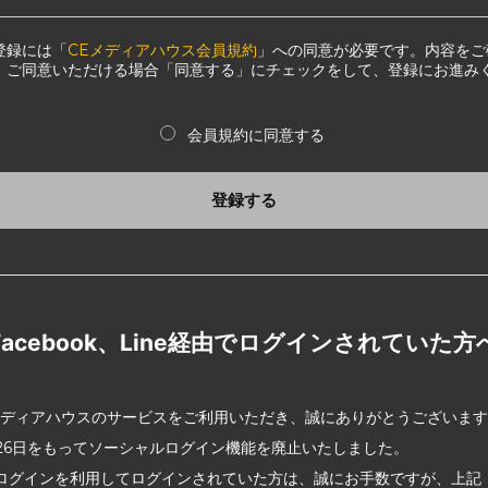
登録には「
CEメディアハウス会員規約
」への同意が必要です。内容をご
、ご同意いただける場合「同意する」にチェックをして、登録にお進み
会員規約に同意する
登録する
Facebook、Line経由でログインされていた方
メディアハウスのサービスをご利用いただき、誠にありがとうございま
2月26日をもってソーシャルログイン機能を廃止いたしました。
ログインを利用してログインされていた方は、誠にお手数ですが、上記