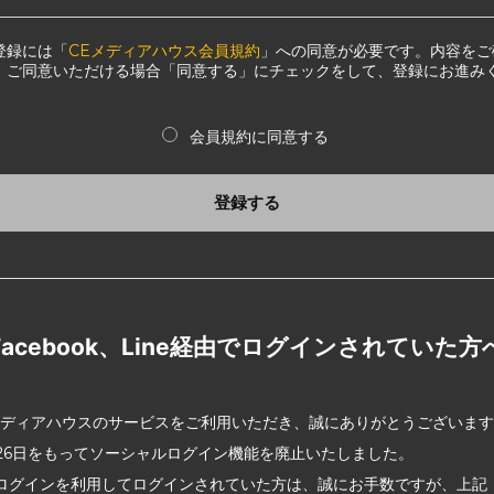
登録には「
CEメディアハウス会員規約
」への同意が必要です。内容をご
、ご同意いただける場合「同意する」にチェックをして、登録にお進み
会員規約に同意する
登録する
Facebook、Line経由でログインされていた方
メディアハウスのサービスをご利用いただき、誠にありがとうございま
2月26日をもってソーシャルログイン機能を廃止いたしました。
ログインを利用してログインされていた方は、誠にお手数ですが、上記