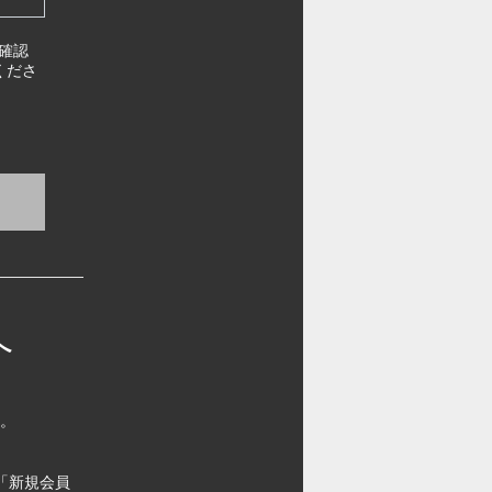
確認
くださ
へ
す。
「新規会員