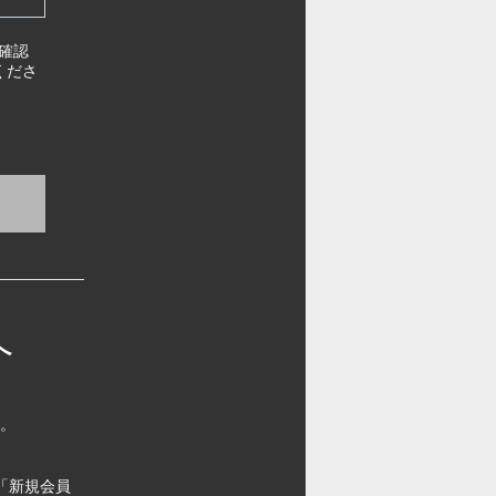
確認
くださ
へ
す。
「新規会員