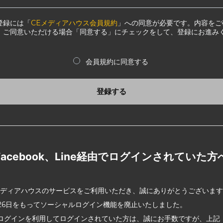
登録には「
CEメディアハウス会員規約
」への同意が必要です。内容をご
、ご同意いただける場合「同意する」にチェックをして、登録にお進み
会員規約に同意する
登録する
Facebook、Line経由でログインされていた方
メディアハウスのサービスをご利用いただき、誠にありがとうございま
2月26日をもってソーシャルログイン機能を廃止いたしました。
ログインを利用してログインされていた方は、誠にお手数ですが、上記