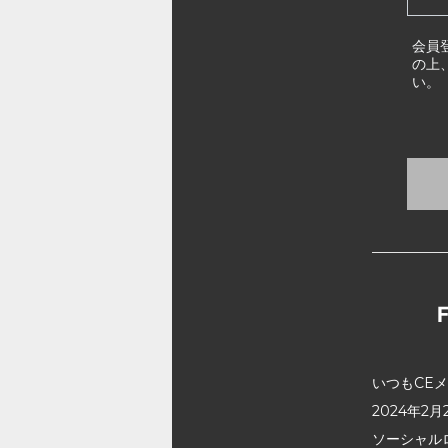
会員
の上
い。
いつもCE
2024年
ソーシャル