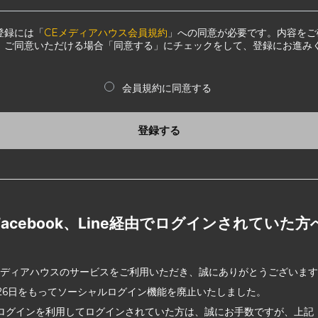
登録には「
CEメディアハウス会員規約
」への同意が必要です。内容をご
、ご同意いただける場合「同意する」にチェックをして、登録にお進み
会員規約に同意する
登録する
Facebook、Line経由でログインされていた方
メディアハウスのサービスをご利用いただき、誠にありがとうございま
2月26日をもってソーシャルログイン機能を廃止いたしました。
ログインを利用してログインされていた方は、誠にお手数ですが、上記