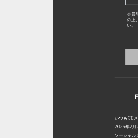
会員
の上
い。
いつもCE
2024年
ソーシャル