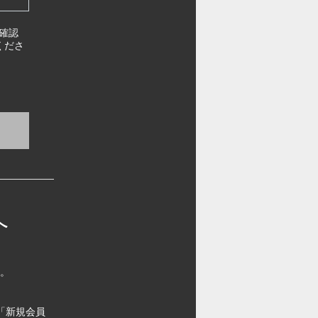
確認
くださ
へ
す。
「新規会員