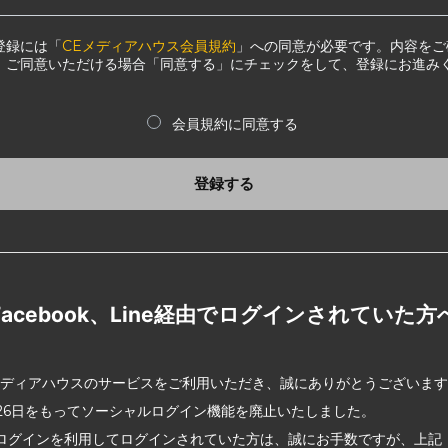
登録には「
CEメディアハウス会員規約
」への同意が必要です。内容をご
、ご同意いただける場合「同意する」にチェックをして、登録にお進み
会員規約に同意する
登録する
Facebook、Line経由でログインされていた方
メディアハウスのサービスをご利用いただき、誠にありがとうございま
2月26日をもってソーシャルログイン機能を廃止いたしました。
ログインを利用してログインされていた方は、誠にお手数ですが、上記