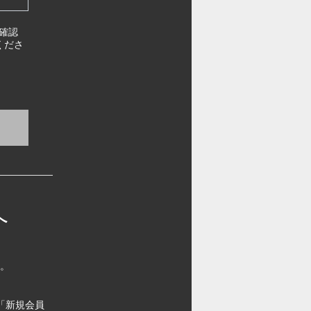
確認
くださ
へ
す。
「新規会員