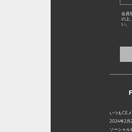
会員
の上
い。
いつもCE
2024年
ソーシャル