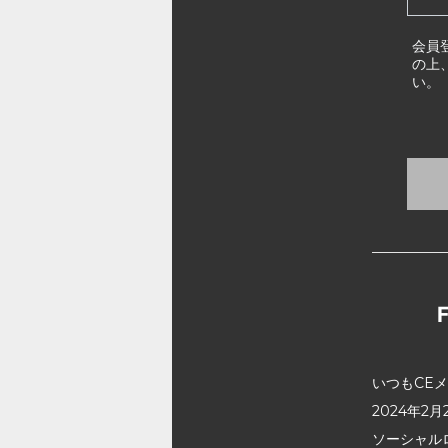
会員
の上
い。
いつもCE
2024年
ソーシャル