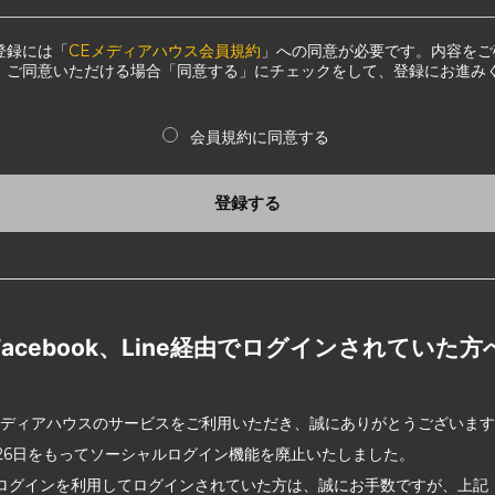
登録には「
CEメディアハウス会員規約
」への同意が必要です。内容をご
、ご同意いただける場合「同意する」にチェックをして、登録にお進み
会員規約に同意する
登録する
Facebook、Line経由でログインされていた方
メディアハウスのサービスをご利用いただき、誠にありがとうございま
2月26日をもってソーシャルログイン機能を廃止いたしました。
ログインを利用してログインされていた方は、誠にお手数ですが、上記