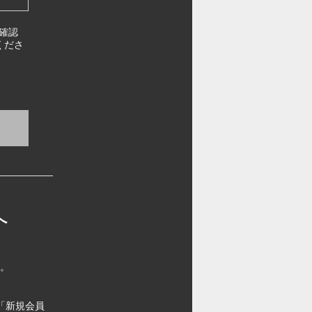
確認
くださ
へ
す。
「新規会員