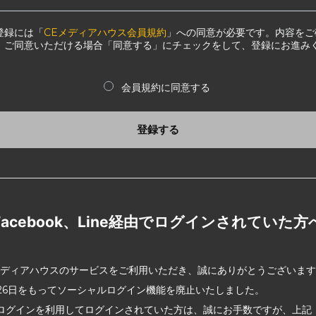
登録には「
CEメディアハウス会員規約
」への同意が必要です。内容をご
、ご同意いただける場合「同意する」にチェックをして、登録にお進み
会員規約に同意する
登録する
Facebook、Line経由でログインされていた方
メディアハウスのサービスをご利用いただき、誠にありがとうございま
2月26日をもってソーシャルログイン機能を廃止いたしました。
ログインを利用してログインされていた方は、誠にお手数ですが、上記