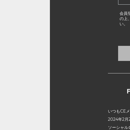
会員
の上
い。
いつもCE
2024年
ソーシャル