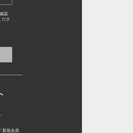
確認
くださ
へ
す。
「新規会員