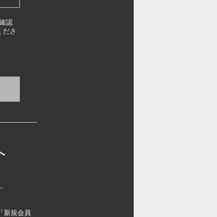
確認
くださ
へ
す。
「新規会員