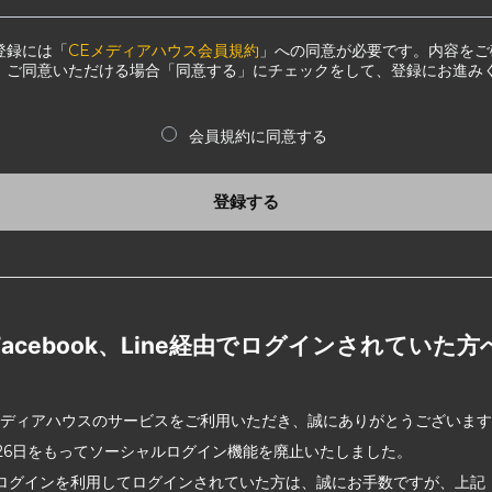
登録には「
CEメディアハウス会員規約
」への同意が必要です。内容をご
、ご同意いただける場合「同意する」にチェックをして、登録にお進み
会員規約に同意する
登録する
Facebook、Line経由でログインされていた方
メディアハウスのサービスをご利用いただき、誠にありがとうございま
2月26日をもってソーシャルログイン機能を廃止いたしました。
ログインを利用してログインされていた方は、誠にお手数ですが、上記