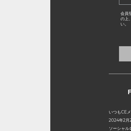
会員
の上
い。
いつもCE
2024年
ソーシャル