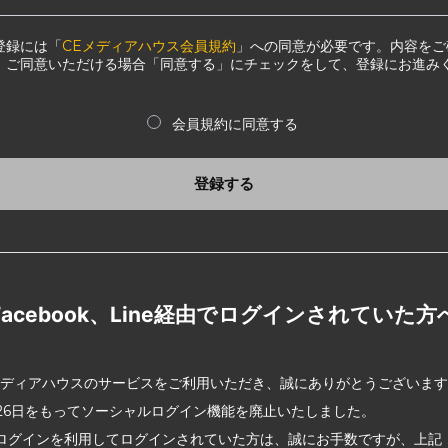
登録には「
CEメディアハウス会員規約
」への同意が必要です。内容をご
、ご同意いただける場合「同意する」にチェックをして、登録にお進み
会員規約に同意する
登録する
Facebook、Line経由でログインされていた方
メディアハウスのサービスをご利用いただき、誠にありがとうございま
2月26日をもってソーシャルログイン機能を廃止いたしました。
ログインを利用してログインされていた方は、誠にお手数ですが、上記