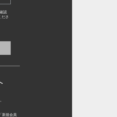
確認
くださ
へ
す。
「新規会員