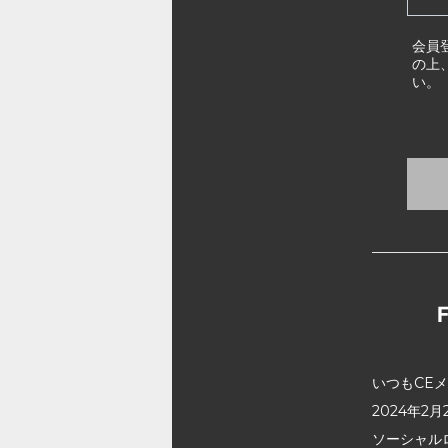
会員
の上
い。
いつもCE
2024年
ソーシャル