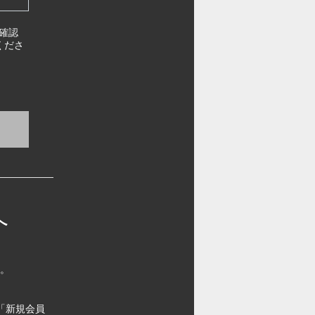
確認
くださ
へ
す。
「新規会員