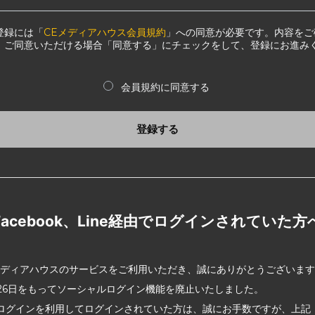
登録には「
CEメディアハウス会員規約
」への同意が必要です。内容をご
、ご同意いただける場合「同意する」にチェックをして、登録にお進み
会員規約に同意する
登録する
Facebook、Line経由でログインされていた方
メディアハウスのサービスをご利用いただき、誠にありがとうございま
2月26日をもってソーシャルログイン機能を廃止いたしました。
ログインを利用してログインされていた方は、誠にお手数ですが、上記