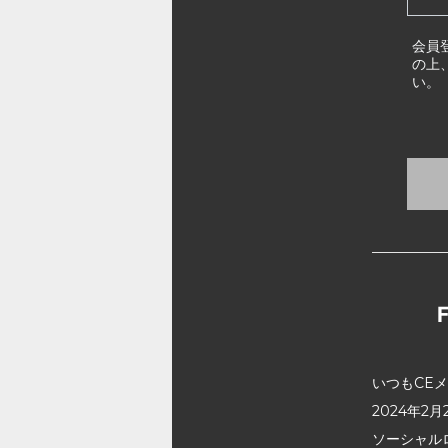
会員
の上
い。
いつもCE
2024年
ソーシャル