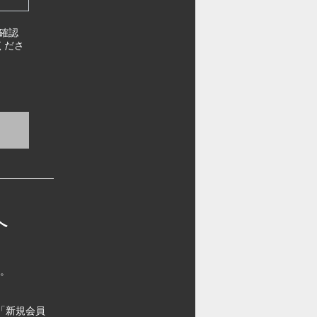
確認
くださ
へ
す。
「新規会員