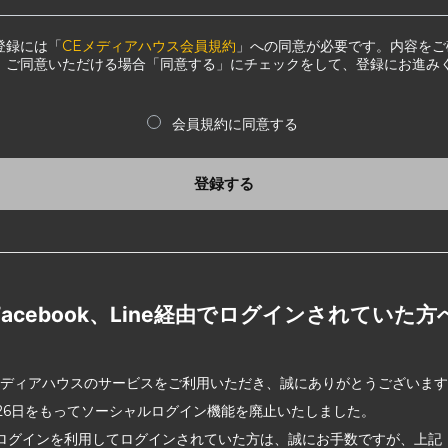
登録には「
CEメディアハウス会員規約
」への同意が必要です。内容をご
、ご同意いただける場合「同意する」にチェックをして、登録にお進み
会員規約に同意する
登録する
Facebook、Line経由でログインされていた方
メディアハウスのサービスをご利用いただき、誠にありがとうございま
2月26日をもってソーシャルログイン機能を廃止いたしました。
ログインを利用してログインされていた方は、誠にお手数ですが、上記