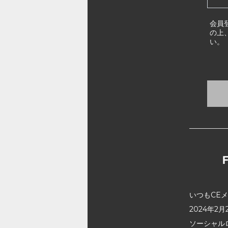
会員
の上
い。
いつもCE
2024年
ソーシャル