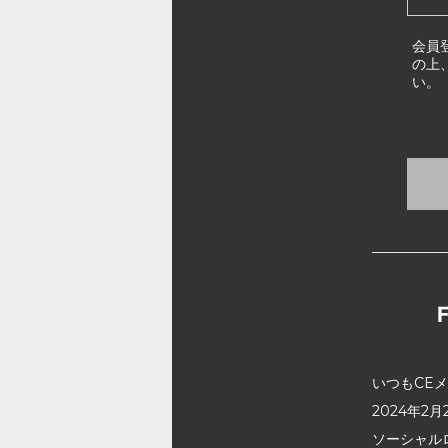
会員
の上
い。
いつもCE
2024年
ソーシャル