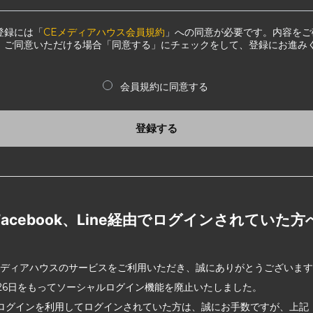
登録には「
CEメディアハウス会員規約
」への同意が必要です。内容をご
、ご同意いただける場合「同意する」にチェックをして、登録にお進み
会員規約に同意する
登録する
Facebook、Line経由でログインされていた方
メディアハウスのサービスをご利用いただき、誠にありがとうございま
2月26日をもってソーシャルログイン機能を廃止いたしました。
ログインを利用してログインされていた方は、誠にお手数ですが、上記