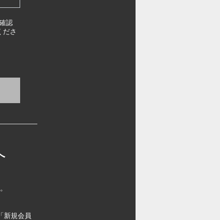
確認
くださ
へ
す。
「新規会員