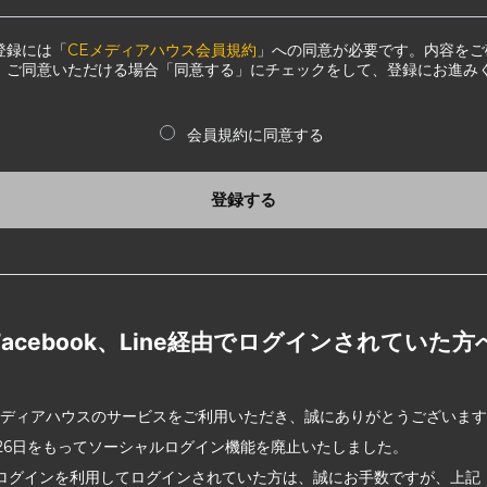
登録には「
CEメディアハウス会員規約
」への同意が必要です。内容をご
、ご同意いただける場合「同意する」にチェックをして、登録にお進み
会員規約に同意する
登録する
Facebook、Line経由でログインされていた方
メディアハウスのサービスをご利用いただき、誠にありがとうございま
2月26日をもってソーシャルログイン機能を廃止いたしました。
ログインを利用してログインされていた方は、誠にお手数ですが、上記