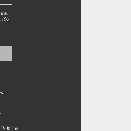
確認
くださ
へ
す。
「新規会員