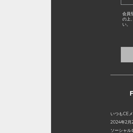
会員
の上
い。
いつもCE
2024年
ソーシャル