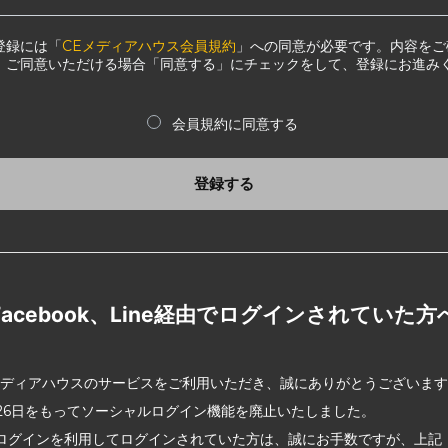
登録には「
CEメディアハウス会員規約
」への同意が必要です。内容をご
、ご同意いただける場合「同意する」にチェックをして、登録にお進み
会員規約に同意する
登録する
Facebook、Line経由でログインされていた方
メディアハウスのサービスをご利用いただき、誠にありがとうございま
2月26日をもってソーシャルログイン機能を廃止いたしました。
ログインを利用してログインされていた方は、誠にお手数ですが、上記