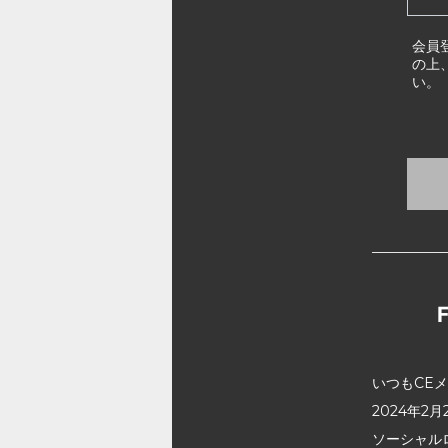
会員
の上
い。
いつもCE
2024年
ソーシャル