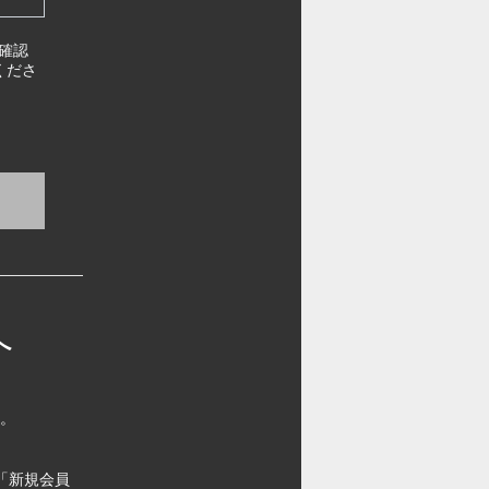
確認
くださ
へ
す。
「新規会員