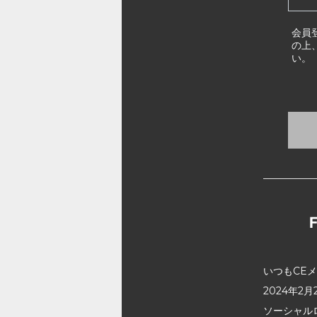
会員
の上
い。
いつもCE
2024年
ソーシャル