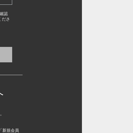
確認
くださ
へ
す。
「新規会員