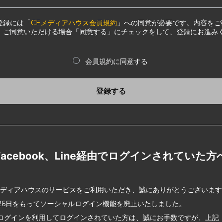
登録には「
CEメディアハウス会員規約
」への同意が必要です。内容をご
、ご同意いただける場合「同意する」にチェックをして、登録にお進み
会員規約に同意する
登録する
Facebook、Line経由でログインされていた方
メディアハウスのサービスをご利用いただき、誠にありがとうございま
2月26日をもってソーシャルログイン機能を廃止いたしました。
ログインを利用してログインされていた方は、誠にお手数ですが、上記