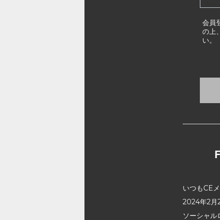
会員
の上
い。
いつもCE
2024年
ソーシャル