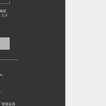
確認
くださ
へ
す。
「新規会員