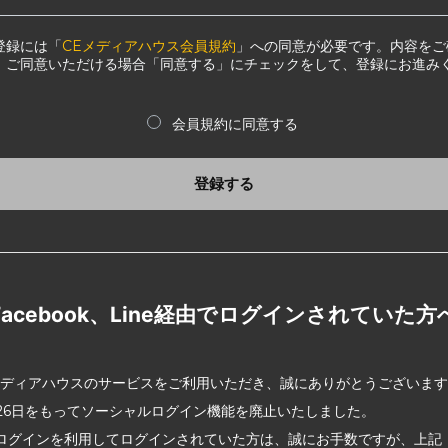
登録には「
CEメディアハウス会員規約
」への同意が必要です。内容をご
、ご同意いただける場合「同意する」にチェックをして、登録にお進み
会員規約に同意する
登録する
Facebook、Line経由でログインされていた方
メディアハウスのサービスをご利用いただき、誠にありがとうございま
2月26日をもってソーシャルログイン機能を廃止いたしました。
ログインを利用してログインされていた方は、誠にお手数ですが、上記