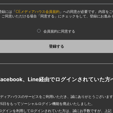
登録には「
CEメディアハウス会員規約
」への同意が必要です。内容をご
、ご同意いただける場合「同意する」にチェックをして、登録にお進み
会員規約に同意する
登録する
Facebook、Line経由でログインされていた方
メディアハウスのサービスをご利用いただき、誠にありがとうございま
2月26日をもってソーシャルログイン機能を廃止いたしました。
ログインを利用してログインされていた方は、誠にお手数ですが、上記