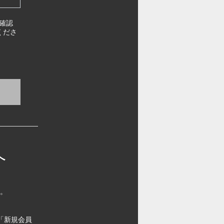
確認
くださ
へ
す。
「新規会員