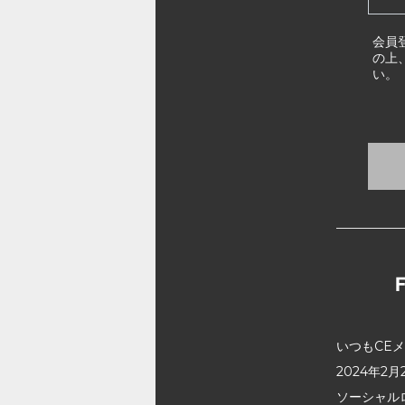
会員
の上
い。
いつもCE
2024年
ソーシャル