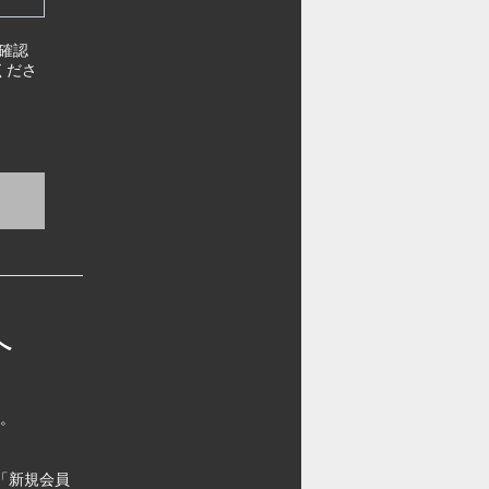
確認
くださ
へ
す。
「新規会員