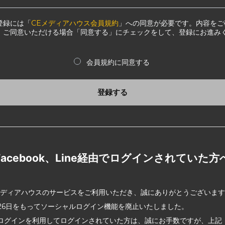
登録には「
CEメディアハウス会員規約
」への同意が必要です。内容をご
、ご同意いただける場合「同意する」にチェックをして、登録にお進み
会員規約に同意する
登録する
Facebook、Line経由でログインされていた方
メディアハウスのサービスをご利用いただき、誠にありがとうございま
2月26日をもってソーシャルログイン機能を廃止いたしました。
ログインを利用してログインされていた方は、誠にお手数ですが、上記