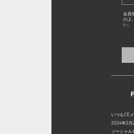
会員
の上
い。
いつもCE
2024年
ソーシャル