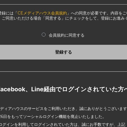
登録には「
CEメディアハウス会員規約
」への同意が必要です。内容をご
、ご同意いただける場合「同意する」にチェックをして、登録にお進み
会員規約に同意する
登録する
Facebook、Line経由でログインされていた方
メディアハウスのサービスをご利用いただき、誠にありがとうございま
2月26日をもってソーシャルログイン機能を廃止いたしました。
ログインを利用してログインされていた方は、誠にお手数ですが、上記