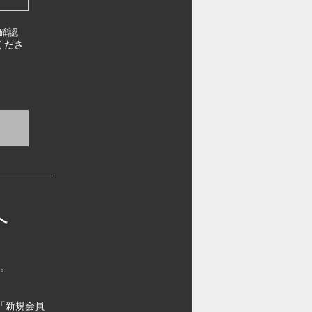
確認
くださ
へ
す。
「新規会員