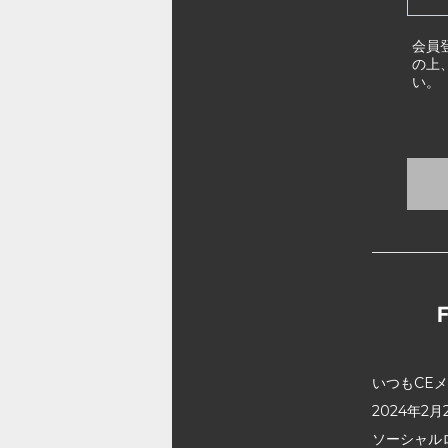
会員
の上
い。
いつもCE
2024年
ソーシャル