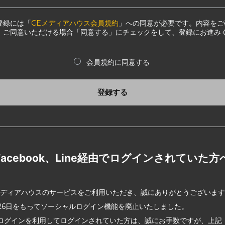
登録には「
CEメディアハウス会員規約
」への同意が必要です。内容をご
、ご同意いただける場合「同意する」にチェックをして、登録にお進み
会員規約に同意する
登録する
Facebook、Line経由でログインされていた方
メディアハウスのサービスをご利用いただき、誠にありがとうございま
2月26日をもってソーシャルログイン機能を廃止いたしました。
ログインを利用してログインされていた方は、誠にお手数ですが、上記