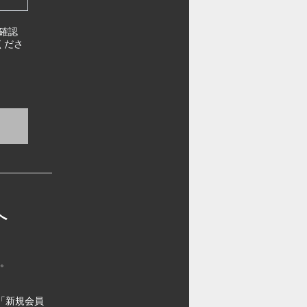
確認
くださ
へ
す。
「新規会員