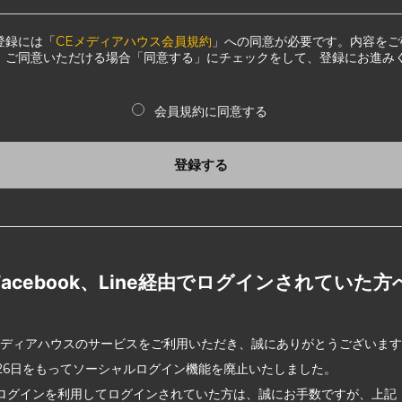
登録には「
CEメディアハウス会員規約
」への同意が必要です。内容をご
、ご同意いただける場合「同意する」にチェックをして、登録にお進み
会員規約に同意する
登録する
Facebook、Line経由でログインされていた方
メディアハウスのサービスをご利用いただき、誠にありがとうございま
2月26日をもってソーシャルログイン機能を廃止いたしました。
ログインを利用してログインされていた方は、誠にお手数ですが、上記