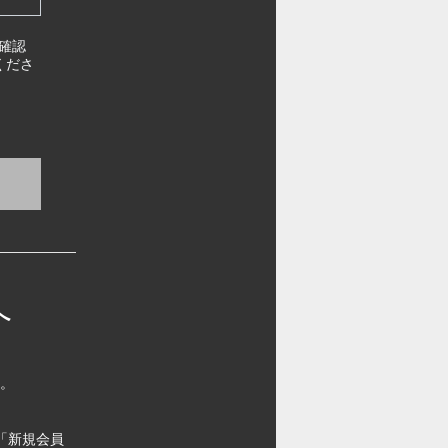
確認
くださ
へ
す。
「新規会員