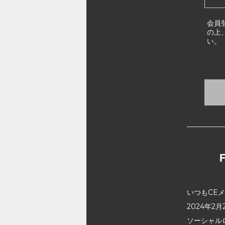
会員
の上
い。
いつもCE
2024年
ソーシャル