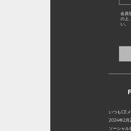
会員
の上
い。
いつもCE
2024年
ソーシャル