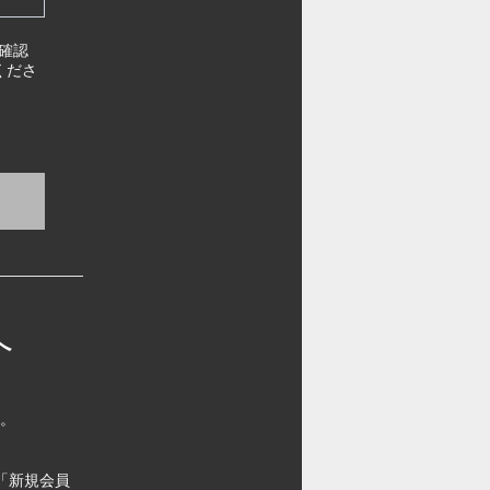
確認
くださ
へ
す。
「新規会員