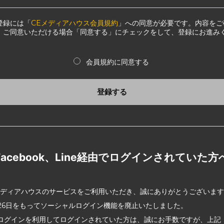
登録には「
CEメディアハウス会員規約
」への同意が必要です。内容をご
、ご同意いただける場合「同意する」にチェックをして、登録にお進み
会員規約に同意する
登録する
Facebook、Line経由でログインされていた方
メディアハウスのサービスをご利用いただき、誠にありがとうございま
2月26日をもってソーシャルログイン機能を廃止いたしました。
ログインを利用してログインされていた方は、誠にお手数ですが、上記