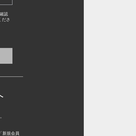
確認
くださ
へ
す。
「新規会員