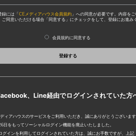
登録には「
CEメディアハウス会員規約
」への同意が必要です。内容をご
、ご同意いただける場合「同意する」にチェックをして、登録にお進み
会員規約に同意する
登録する
Facebook、Line経由でログインされていた方
メディアハウスのサービスをご利用いただき、誠にありがとうございま
2月26日をもってソーシャルログイン機能を廃止いたしました。
ログインを利用してログインされていた方は、誠にお手数ですが、上記