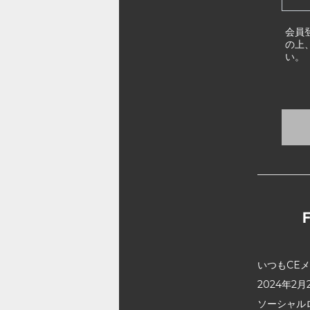
会員
の上
い。
いつもCE
2024年
ソーシャル