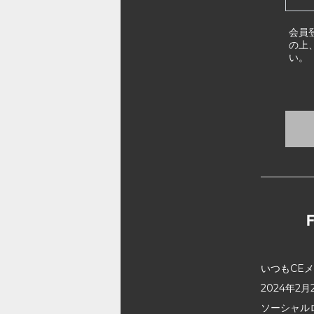
会員
の上
い。
いつもCE
2024年
ソーシャル