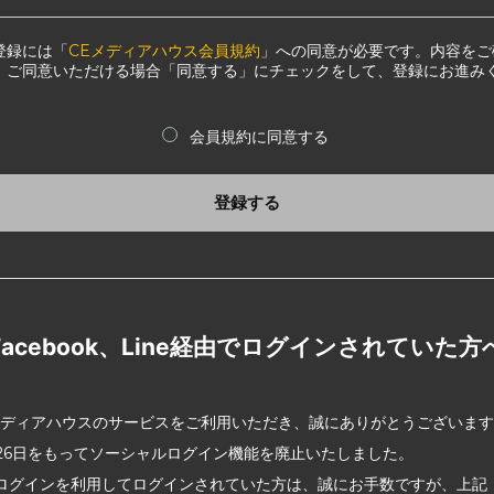
登録には「
CEメディアハウス会員規約
」への同意が必要です。内容をご
、ご同意いただける場合「同意する」にチェックをして、登録にお進み
会員規約に同意する
登録する
Facebook、Line経由でログインされていた方
メディアハウスのサービスをご利用いただき、誠にありがとうございま
2月26日をもってソーシャルログイン機能を廃止いたしました。
ログインを利用してログインされていた方は、誠にお手数ですが、上記