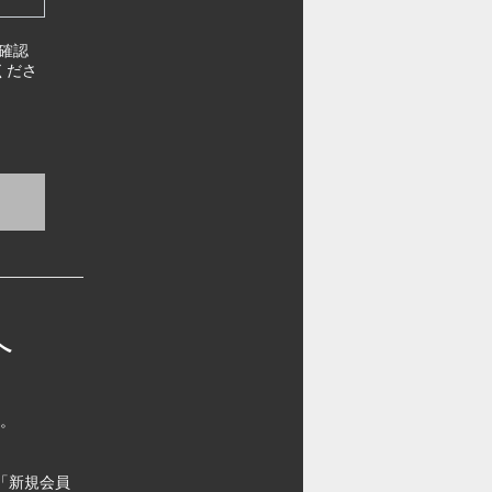
確認
くださ
へ
す。
「新規会員