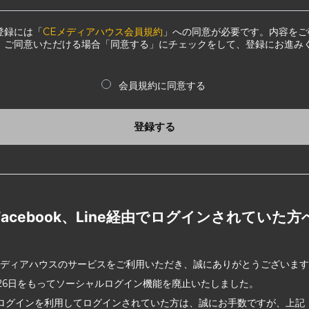
登録には「
CEメディアハウス会員規約
」への同意が必要です。内容をご
、ご同意いただける場合「同意する」にチェックをして、登録にお進み
会員規約に同意する
登録する
Facebook、Line経由でログインされていた方
メディアハウスのサービスをご利用いただき、誠にありがとうございま
2月26日をもってソーシャルログイン機能を廃止いたしました。
ログインを利用してログインされていた方は、誠にお手数ですが、上記