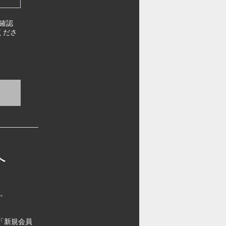
確認
くださ
へ
す。
「新規会員