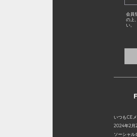
会員
の上
い。
いつもCE
2024年
ソーシャル