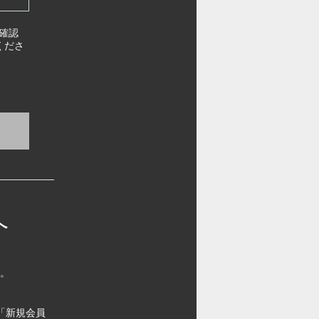
確認
くださ
へ
す。
「新規会員