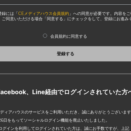
登録には「
CEメディアハウス会員規約
」への同意が必要です。内容をご
、ご同意いただける場合「同意する」にチェックをして、登録にお進み
会員規約に同意する
登録する
Facebook、Line経由でログインされていた方
メディアハウスのサービスをご利用いただき、誠にありがとうございま
2月26日をもってソーシャルログイン機能を廃止いたしました。
ログインを利用してログインされていた方は、誠にお手数ですが、上記