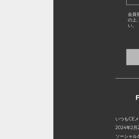
会員
の上
い。
いつもCE
2024年
ソーシャル