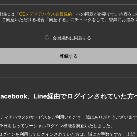
登録には「
CEメディアハウス会員規約
」への同意が必要です。内容をご
、ご同意いただける場合「同意する」にチェックをして、登録にお進み
会員規約に同意する
登録する
Facebook、Line経由でログインされていた方
メディアハウスのサービスをご利用いただき、誠にありがとうございま
2月26日をもってソーシャルログイン機能を廃止いたしました。
ログインを利用してログインされていた方は、誠にお手数ですが、上記