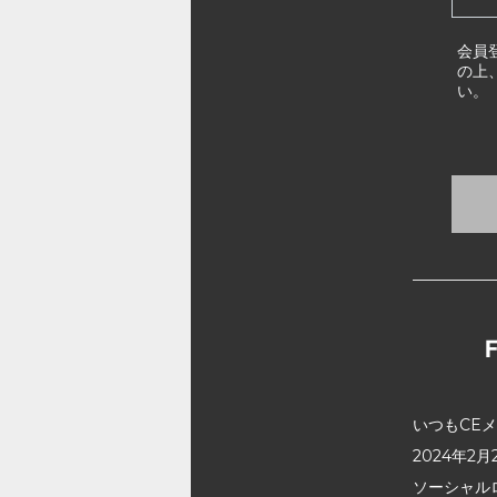
会員
の上
い。
いつもCE
2024年
ソーシャル