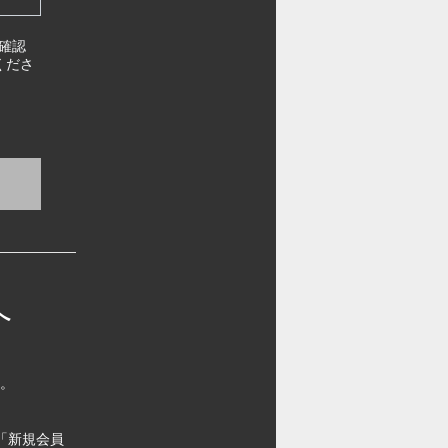
確認
くださ
へ
す。
「新規会員