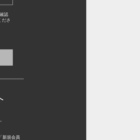
確認
くださ
へ
す。
「新規会員