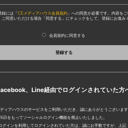
登録には「
CEメディアハウス会員規約
」への同意が必要です。内容をご
、ご同意いただける場合「同意する」にチェックをして、登録にお進み
会員規約に同意する
登録する
Facebook、Line経由でログインされていた方
メディアハウスのサービスをご利用いただき、誠にありがとうございま
2月26日をもってソーシャルログイン機能を廃止いたしました。
ログインを利用してログインされていた方は、誠にお手数ですが、上記