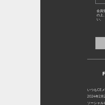
会員
の上
い。
いつもCE
2024年
ソーシャル