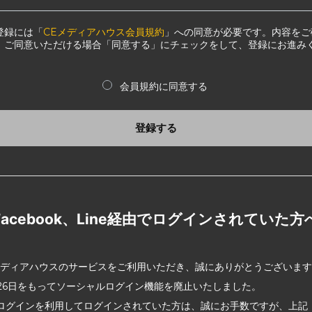
登録には「
CEメディアハウス会員規約
」への同意が必要です。内容をご
、ご同意いただける場合「同意する」にチェックをして、登録にお進み
会員規約に同意する
登録する
Facebook、Line経由でログインされていた方
メディアハウスのサービスをご利用いただき、誠にありがとうございま
2月26日をもってソーシャルログイン機能を廃止いたしました。
ログインを利用してログインされていた方は、誠にお手数ですが、上記