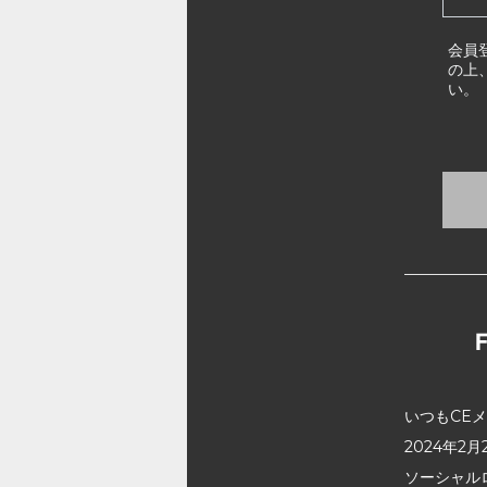
会員
の上
い。
いつもCE
2024年
ソーシャル