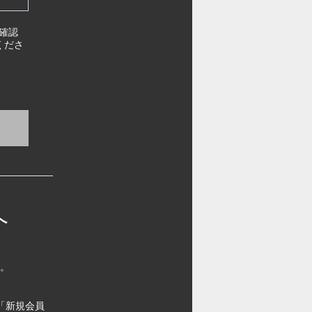
確認
くださ
へ
す。
「新規会員