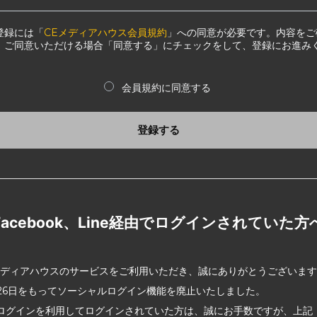
登録には「
CEメディアハウス会員規約
」への同意が必要です。内容をご
、ご同意いただける場合「同意する」にチェックをして、登録にお進み
会員規約に同意する
登録する
Facebook、Line経由でログインされていた方
メディアハウスのサービスをご利用いただき、誠にありがとうございま
2月26日をもってソーシャルログイン機能を廃止いたしました。
ログインを利用してログインされていた方は、誠にお手数ですが、上記