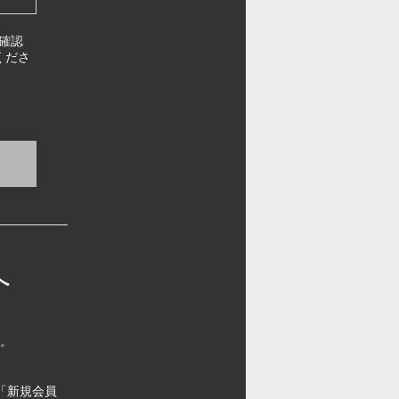
確認
くださ
へ
す。
「新規会員