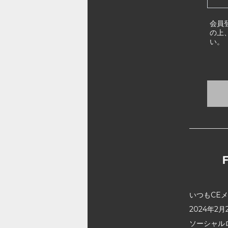
会員
の上
い。
いつもCE
2024年
ソーシャル