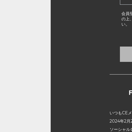
会員
の上
い。
いつもCE
2024年
ソーシャル