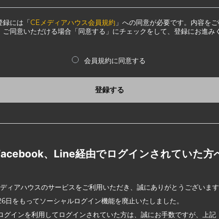
登録には「
CEメディアハウス会員規約
」への同意が必要です。内容をご
、ご同意いただける場合「同意する」にチェックをして、登録にお進み
会員規約に同意する
登録する
Facebook、Line経由でログインされていた方
メディアハウスのサービスをご利用いただき、誠にありがとうございま
2月26日をもってソーシャルログイン機能を廃止いたしました。
ログインを利用してログインされていた方は、誠にお手数ですが、上記