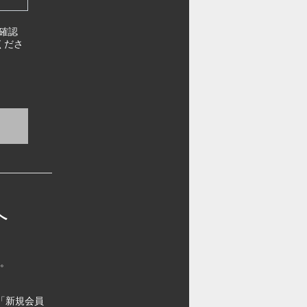
確認
くださ
へ
す。
「新規会員