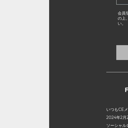
会員
の上
い。
いつもCE
2024年
ソーシャル