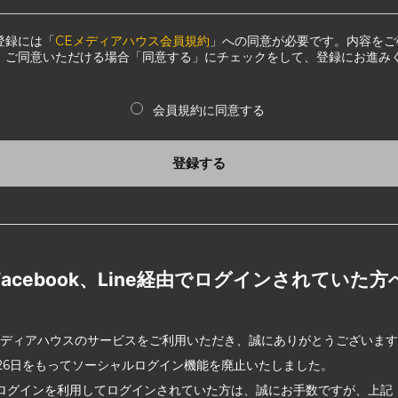
登録には「
CEメディアハウス会員規約
」への同意が必要です。内容をご
、ご同意いただける場合「同意する」にチェックをして、登録にお進み
会員規約に同意する
登録する
Facebook、Line経由でログインされていた方
メディアハウスのサービスをご利用いただき、誠にありがとうございま
2月26日をもってソーシャルログイン機能を廃止いたしました。
ログインを利用してログインされていた方は、誠にお手数ですが、上記