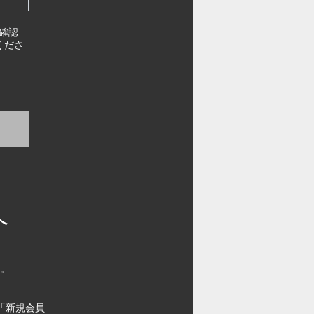
確認
くださ
へ
す。
「新規会員