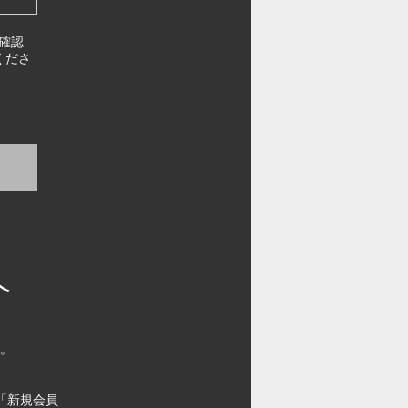
確認
くださ
へ
す。
「新規会員