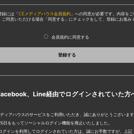
登録には「
CEメディアハウス会員規約
」への同意が必要です。内容をご
、ご同意いただける場合「同意する」にチェックをして、登録にお進み
会員規約に同意する
登録する
Facebook、Line経由でログインされていた方
メディアハウスのサービスをご利用いただき、誠にありがとうございま
2月26日をもってソーシャルログイン機能を廃止いたしました。
ログインを利用してログインされていた方は、誠にお手数ですが、上記