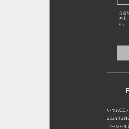
会員
の上
い。
いつもCE
2024年
ソーシャル