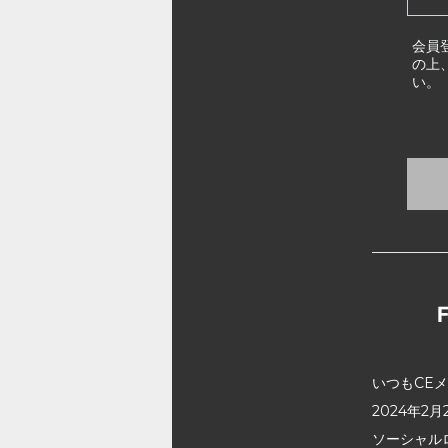
会員
の上
い。
いつもCE
2024年
ソーシャル