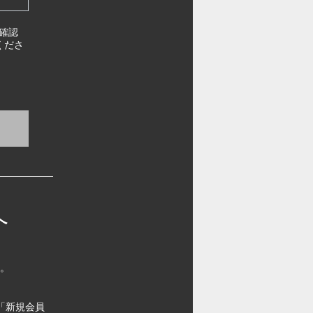
確認
くださ
へ
す。
「新規会員