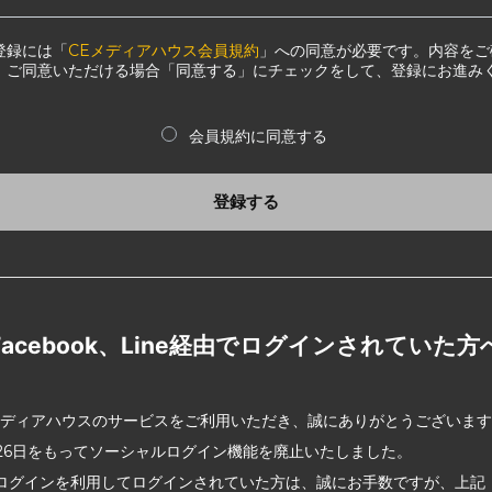
登録には「
CEメディアハウス会員規約
」への同意が必要です。内容をご
、ご同意いただける場合「同意する」にチェックをして、登録にお進み
会員規約に同意する
登録する
Facebook、Line経由でログインされていた方
メディアハウスのサービスをご利用いただき、誠にありがとうございま
2月26日をもってソーシャルログイン機能を廃止いたしました。
ログインを利用してログインされていた方は、誠にお手数ですが、上記