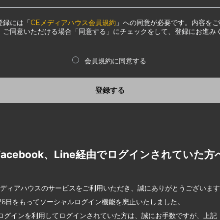
登録には「
CEメディアハウス会員規約
」への同意が必要です。内容をご
、ご同意いただける場合「同意する」にチェックをして、登録にお進み
会員規約に同意する
登録する
Facebook、Line経由でログインされていた方
メディアハウスのサービスをご利用いただき、誠にありがとうございま
2月26日をもってソーシャルログイン機能を廃止いたしました。
ログインを利用してログインされていた方は、誠にお手数ですが、上記