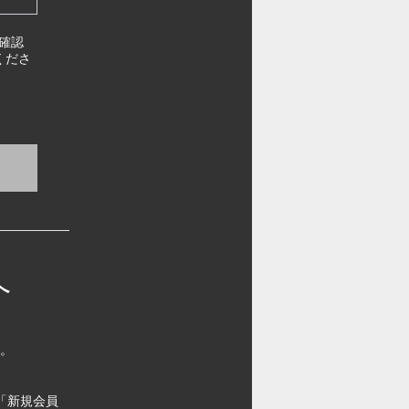
確認
くださ
へ
す。
「新規会員