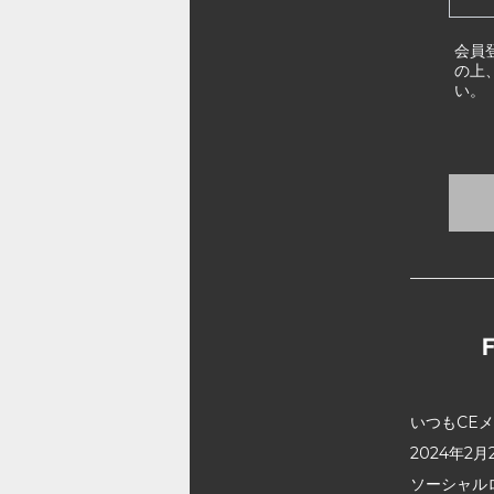
会員
の上
い。
いつもCE
2024年
ソーシャル