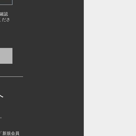
確認
くださ
へ
す。
「新規会員