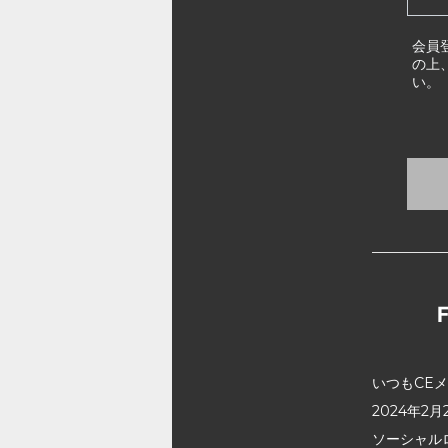
会員
の上
い。
いつもCE
2024年
ソーシャル