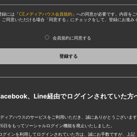
登録には「
CEメディアハウス会員規約
」への同意が必要です。内容をご
、ご同意いただける場合「同意する」にチェックをして、登録にお進み
会員規約に同意する
登録する
Facebook、Line経由でログインされていた方
メディアハウスのサービスをご利用いただき、誠にありがとうございま
2月26日をもってソーシャルログイン機能を廃止いたしました。
ログインを利用してログインされていた方は、誠にお手数ですが、上記