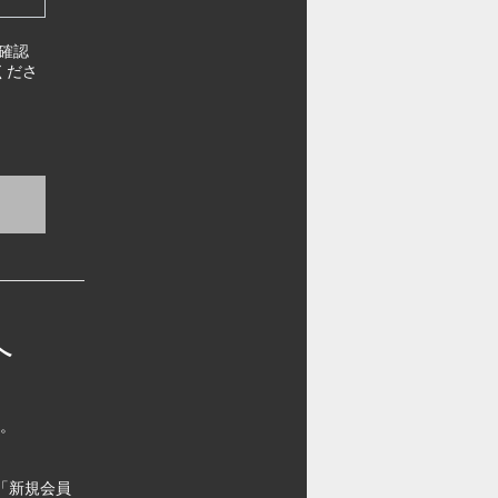
確認
くださ
へ
す。
「新規会員