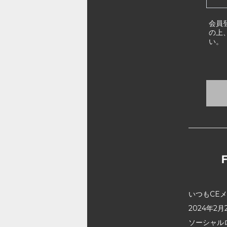
会員
の上
い。
いつもCE
2024年
ソーシャル