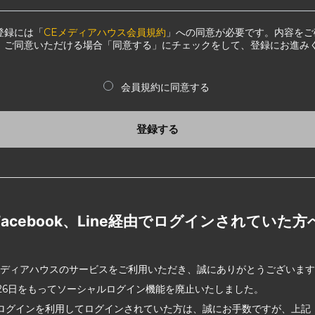
登録には「
CEメディアハウス会員規約
」への同意が必要です。内容をご
、ご同意いただける場合「同意する」にチェックをして、登録にお進み
会員規約に同意する
登録する
Facebook、Line経由でログインされていた方
メディアハウスのサービスをご利用いただき、誠にありがとうございま
2月26日をもってソーシャルログイン機能を廃止いたしました。
ログインを利用してログインされていた方は、誠にお手数ですが、上記