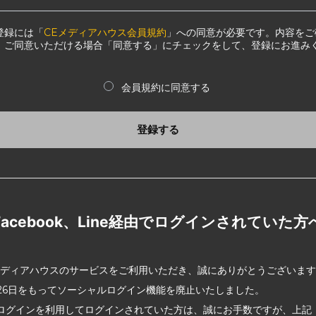
登録には「
CEメディアハウス会員規約
」への同意が必要です。内容をご
、ご同意いただける場合「同意する」にチェックをして、登録にお進み
会員規約に同意する
登録する
Facebook、Line経由でログインされていた方
メディアハウスのサービスをご利用いただき、誠にありがとうございま
2月26日をもってソーシャルログイン機能を廃止いたしました。
ログインを利用してログインされていた方は、誠にお手数ですが、上記