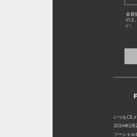
会員
の上
い。
いつもCE
2024年
ソーシャル