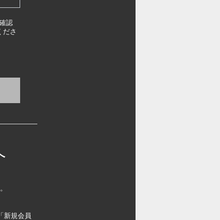
確認
くださ
へ
す。
「新規会員