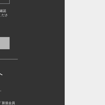
確認
くださ
へ
す。
「新規会員