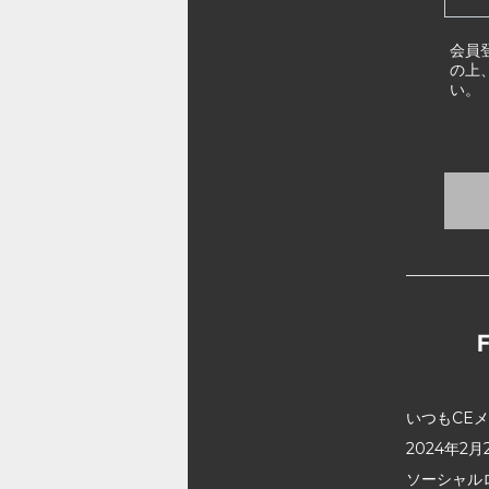
会員
の上
い。
いつもCE
2024年
ソーシャル