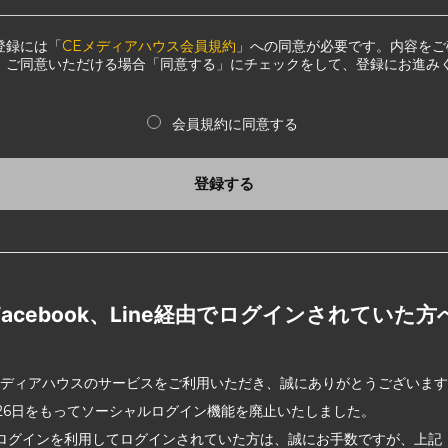
登録には「
CEメディアハウス会員規約
」への同意が必要です。内容をご
、ご同意いただける場合「同意する」にチェックをして、登録にお進み
会員規約に同意する
登録する
Facebook、Line経由でログインされていた方
メディアハウスのサービスをご利用いただき、誠にありがとうございま
2月26日をもってソーシャルログイン機能を廃止いたしました。
ログインを利用してログインされていた方は、誠にお手数ですが、上記