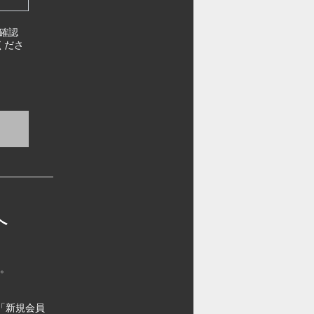
確認
くださ
へ
す。
「新規会員