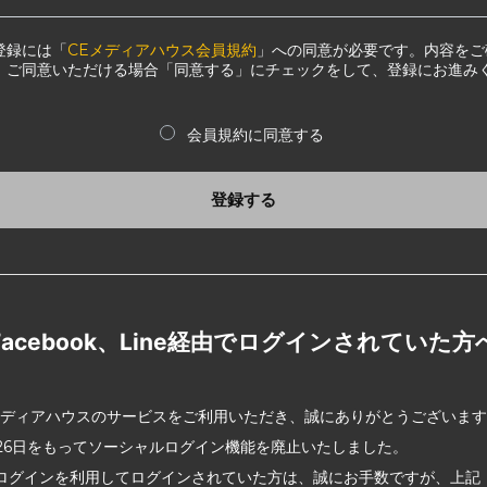
登録には「
CEメディアハウス会員規約
」への同意が必要です。内容をご
、ご同意いただける場合「同意する」にチェックをして、登録にお進み
会員規約に同意する
登録する
Facebook、Line経由でログインされていた方
メディアハウスのサービスをご利用いただき、誠にありがとうございま
2月26日をもってソーシャルログイン機能を廃止いたしました。
ログインを利用してログインされていた方は、誠にお手数ですが、上記