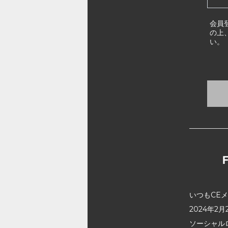
会員
の上
い。
いつもCE
2024年
ソーシャル