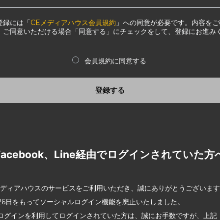
登録には「
CEメディアハウス会員規約
」への同意が必要です。内容をご
、ご同意いただける場合「同意する」にチェックをして、登録にお進み
会員規約に同意する
登録する
Facebook、Line経由でログインされていた方
メディアハウスのサービスをご利用いただき、誠にありがとうございま
2月26日をもってソーシャルログイン機能を廃止いたしました。
ログインを利用してログインされていた方は、誠にお手数ですが、上記