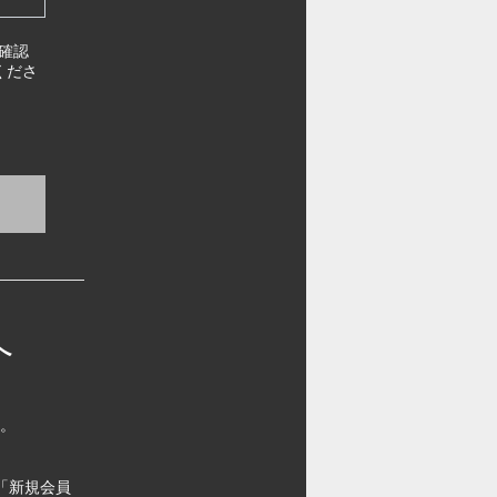
確認
くださ
へ
す。
「新規会員