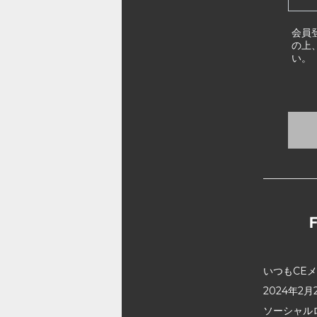
会員
の上
い。
いつもCE
2024年
ソーシャル