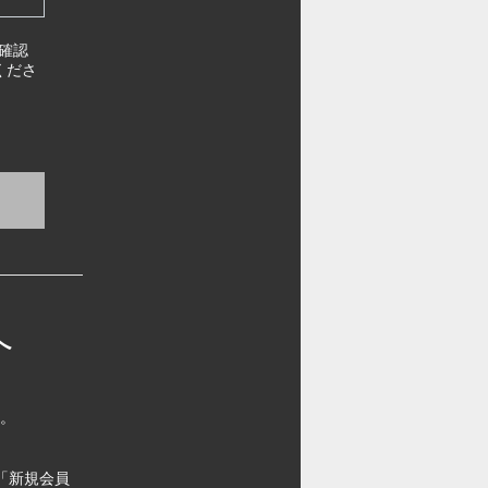
確認
くださ
へ
す。
「新規会員