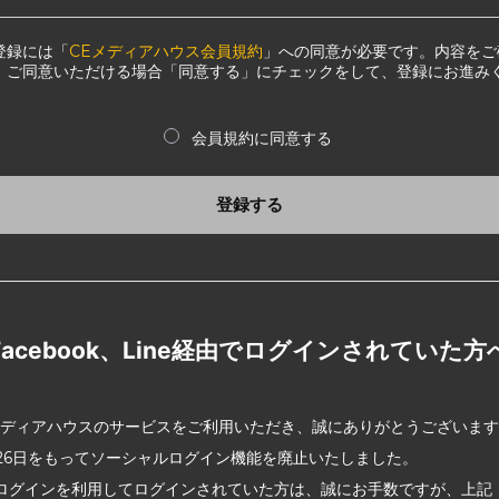
登録には「
CEメディアハウス会員規約
」への同意が必要です。内容をご
、ご同意いただける場合「同意する」にチェックをして、登録にお進み
会員規約に同意する
登録する
Facebook、Line経由でログインされていた方
メディアハウスのサービスをご利用いただき、誠にありがとうございま
2月26日をもってソーシャルログイン機能を廃止いたしました。
ログインを利用してログインされていた方は、誠にお手数ですが、上記