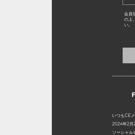
会員
の上
い。
いつもCE
2024年
ソーシャル