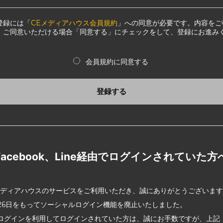
登録には「
CEメディアハウス会員規約
」への同意が必要です。内容をご
、ご同意いただける場合「同意する」にチェックをして、登録にお進み
会員規約に同意する
登録する
Facebook、Line経由でログインされていた方
メディアハウスのサービスをご利用いただき、誠にありがとうございま
2月26日をもってソーシャルログイン機能を廃止いたしました。
ログインを利用してログインされていた方は、誠にお手数ですが、上記