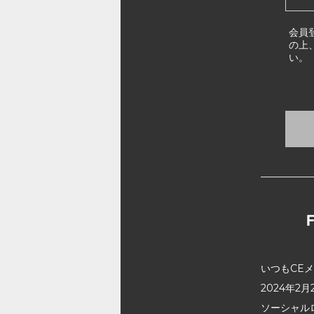
会員
の上
い。
いつもCE
2024年
ソーシャル