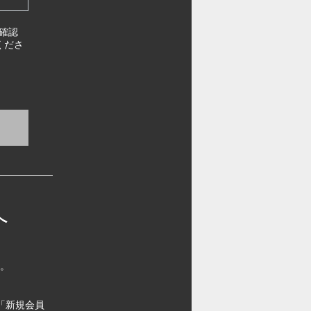
確認
くださ
へ
す。
「新規会員