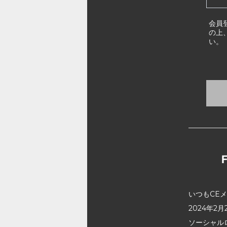
会員
の上
い。
いつもCE
2024年
ソーシャル