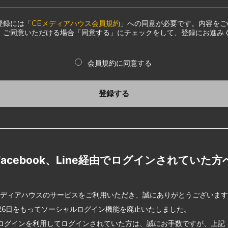
登録には「
CEメディアハウス会員規約
」への同意が必要です。内容をご
、ご同意いただける場合「同意する」にチェックをして、登録にお進み
会員規約に同意する
登録する
Facebook、Line経由でログインされていた方
メディアハウスのサービスをご利用いただき、誠にありがとうございま
2月26日をもってソーシャルログイン機能を廃止いたしました。
ログインを利用してログインされていた方は、誠にお手数ですが、上記