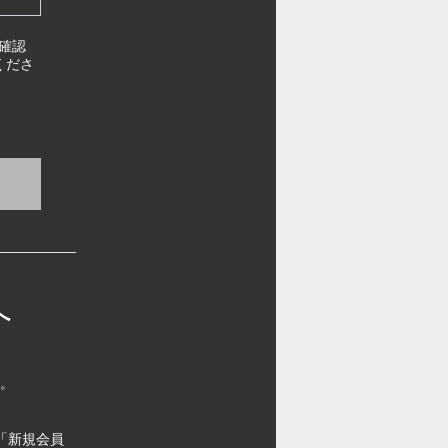
確認
くださ
へ
す。
「新規会員